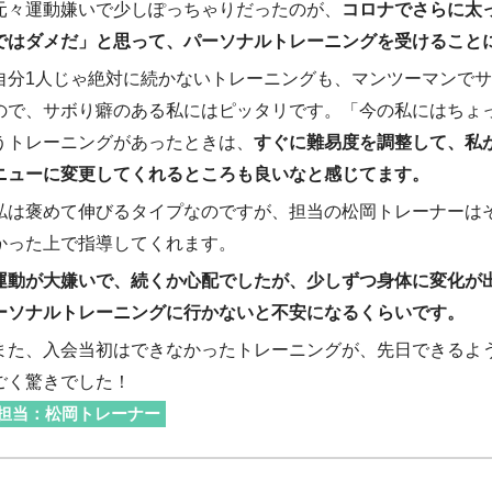
元々運動嫌いで少しぽっちゃりだったのが、
コロナでさらに太
ではダメだ」と思って、パーソナルトレーニングを受けること
自分1人じゃ絶対に続かないトレーニングも、マンツーマンで
ので、サボり癖のある私にはピッタリです。「今の私にはちょ
うトレーニングがあったときは、
すぐに難易度を調整して、私
ニューに変更してくれるところも良いなと感じてます。
私は褒めて伸びるタイプなのですが、担当の松岡トレーナーは
かった上で指導してくれます。
運動が大嫌いで、続くか心配でしたが、少しずつ身体に変化が
ーソナルトレーニングに行かないと不安になるくらいです。
また、入会当初はできなかったトレーニングが、先日できるよ
ごく驚きでした！
担当：松岡トレーナー