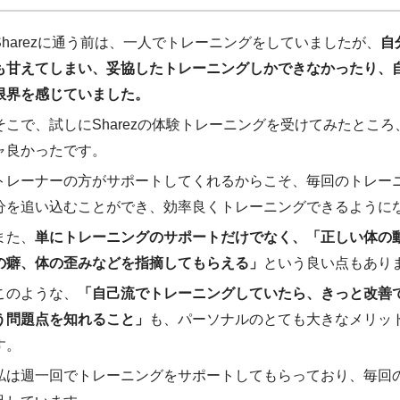
Sharezに通う前は、一人でトレーニングをしていましたが、
自
も甘えてしまい、妥協したトレーニングしかできなかったり、
限界を感じていました。
そこで、試しにSharezの体験トレーニングを受けてみたとこ
ャ良かったです。
トレーナーの方がサポートしてくれるからこそ、毎回のトレー
分を追い込むことができ、効率良くトレーニングできるように
また、
単にトレーニングのサポートだけでなく、「正しい体の
の癖、体の歪みなどを指摘してもらえる」
という良い点もあり
このような、
「自己流でトレーニングしていたら、きっと改善
う問題点を知れること」
も、パーソナルのとても大きなメリッ
す。
私は週一回でトレーニングをサポートしてもらっており、毎回