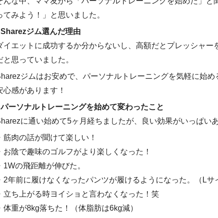
そんな中、ママ友から「パーソナルトレーニングを始めた」と
ってみよう！」と思いました。
■Sharezジム選んだ理由
ダイエットに成功するか分からないし、高額だとプレッシャー
だと思っていました。
Sharezジムはお安めで、パーソナルトレーニングを気軽に始
安心感があります！
■パーソナルトレーニングを始めて変わったこと
Sharezに通い始めて5ヶ月経ちましたが、良い効果がいっぱい
・筋肉の話が聞けて楽しい！
・お陰で趣味のゴルフがより楽しくなった！
・1Wの飛距離が伸びた。
・2年前に履けなくなったパンツが履けるようになった。（Lサ
・立ち上がる時ヨイショと言わなくなった！笑
・体重が8kg落ちた！（体脂肪は6kg減）