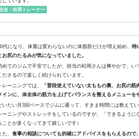
足しています。
担当：松岡トレーナー
30代になり、体重は変わらないのに体脂肪だけが増え始め、
特
とお尻のたるみが気になっていました。
初めてのジムで不安でしたが、担当の松岡さんは爽やかで、い
くださるので楽しく続けられています。
トレーニングでは、
「普段使えていない太ももの裏、お尻の筋
メインに、体全体の筋力を上げてバランスを整えるメニューを
だいたい月3回ペースでジムに通って、すきま時間には教えて
レーニングやストレッチをしているのですが、「できるように
ることが多くなってきて嬉しいです♪
また、
食事の相談についても的確にアドバイスをもらえるので