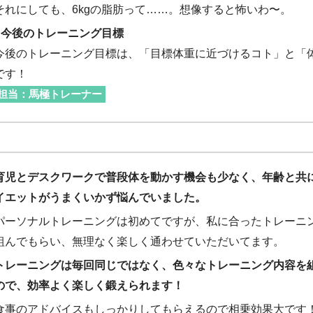
それにしても、6kgの脂肪って……。想像すると怖いわ〜。
■今後のトレーニング目標
今後のトレーニング目標は、「目標体重に近づけるコト」と「
です！
担当：馬極トレーナー
育児とデスクワークで普段体を動かす機会も少なく、年齢と共
イエットがうまくいかず悩んでいました。
パーソナルトレーニングは初めてですが、私に合ったトレーニ
組んでもらい、無理なく楽しく通わせていただいてます。
トレーニングは毎回同じではなく、色々なトレーニング内容を
ので、効率よく楽しく鍛えられます！
食事のアドバイスもしっかりしてもらえるので相乗効果大です