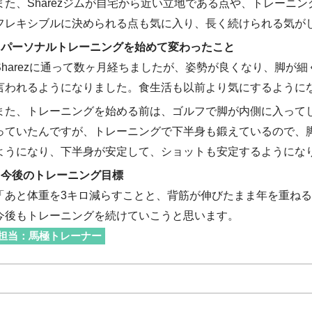
また、Sharezジムが自宅から近い立地である点や、トレーニ
フレキシブルに決められる点も気に入り、長く続けられる気が
■パーソナルトレーニングを始めて変わったこと
Sharezに通って数ヶ月経ちましたが、姿勢が良くなり、脚が
言われるようになりました。食生活も以前より気にするように
また、トレーニングを始める前は、ゴルフで脚が内側に入って
っていたんですが、トレーニングで下半身も鍛えているので、
ようになり、下半身が安定して、ショットも安定するようにな
■今後のトレーニング目標
「あと体重を3キロ減らすことと、背筋が伸びたまま年を重ね
今後もトレーニングを続けていこうと思います。
担当：馬極トレーナー