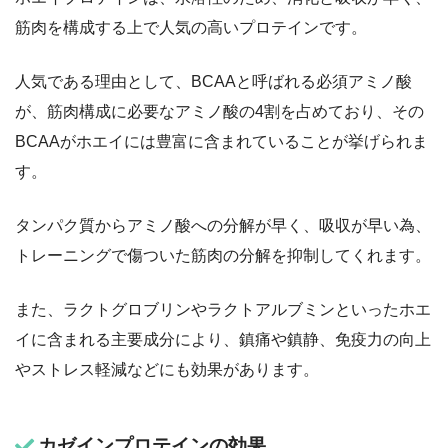
筋肉を構成する上で人気の高いプロテインです。
人気である理由として、BCAAと呼ばれる必須アミノ酸
が、筋肉構成に必要なアミノ酸の4割を占めており、その
BCAAがホエイには豊富に含まれていることが挙げられま
す。
タンパク質からアミノ酸への分解が早く、吸収が早い為、
トレーニングで傷ついた筋肉の分解を抑制してくれます。
また、ラクトグロブリンやラクトアルブミンといったホエ
イに含まれる主要成分により、鎮痛や鎮静、免疫力の向上
やストレス軽減などにも効果があります。
カゼインプロテインの効果