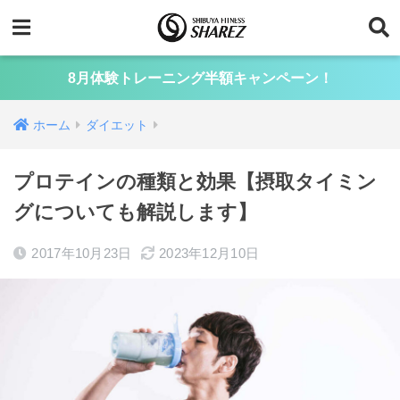
8月体験トレーニング半額キャンペーン！
ホーム
ダイエット
プロテインの種類と効果【摂取タイミン
グについても解説します】
2017年10月23日
2023年12月10日