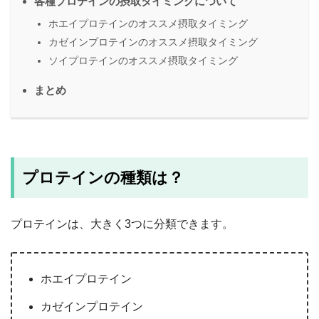
各種プロテインの摂取タイミングについて
ホエイプロテインのオススメ摂取タイミング
カゼインプロテインのオススメ摂取タイミング
ソイプロテインのオススメ摂取タイミング
まとめ
プロテインの種類は？
プロテインは、大きく3つに分類できます。
ホエイプロテイン
カゼインプロテイン