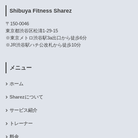
Shibuya Fitness Sharez
〒150-0046
東京都渋谷区松濤1-29-15
※東京メトロ渋谷駅3a出口から徒歩6分
※JR渋谷駅ハチ公改札から徒歩10分
メニュー
ホーム
Sharezについて
サービス紹介
トレーナー
料金