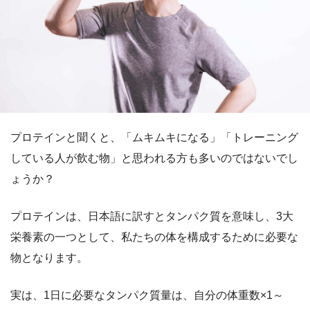
プロテインと聞くと、「ムキムキになる」「トレーニング
している人が飲む物」と思われる方も多いのではないでし
ょうか？
プロテインは、日本語に訳すとタンパク質を意味し、3大
栄養素の一つとして、私たちの体を構成するために必要な
物となります。
実は、1日に必要なタンパク質量は、自分の体重数×1～