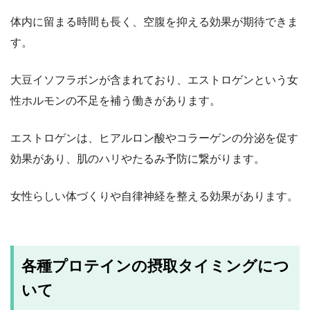
体内に留まる時間も長く、空腹を抑える効果が期待できま
す。
大豆イソフラボンが含まれており、エストロゲンという女
性ホルモンの不足を補う働きがあります。
エストロゲンは、ヒアルロン酸やコラーゲンの分泌を促す
効果があり、肌のハリやたるみ予防に繋がります。
女性らしい体づくりや自律神経を整える効果があります。
各種プロテインの摂取タイミングにつ
いて