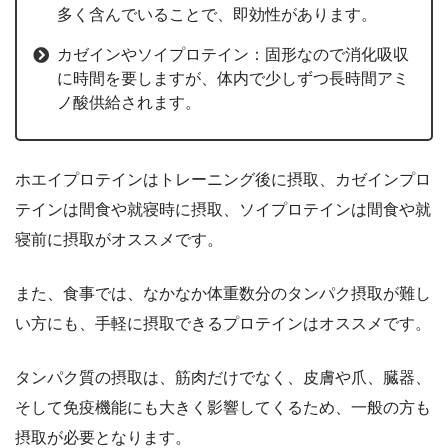
多く含んでいることで、即効性があります。
カゼインやソイプロテイン：固形なので消化吸収
に時間を要しますが、体内で少しずつ長時間アミ
ノ酸供給されます。
ホエイプロテインはトレーニング後に摂取、カゼインプロ
テインは間食や就寝時に摂取、ソイプロテインは間食や就
寝前に摂取がオススメです。
また、食事では、なかなか体重数分のタンパク摂取が難し
い方にも、手軽に摂取できるプロテインはオススメです。
タンパク質の摂取は、筋肉だけでなく、皮膚や爪、臓器、
そして免疫機能にも大きく影響してくるため、一般の方も
摂取が必要となります。