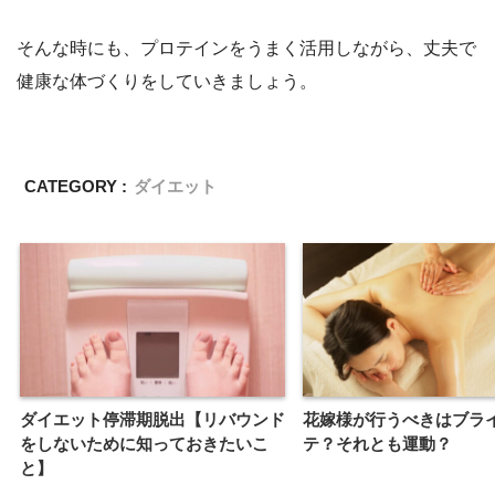
そんな時にも、プロテインをうまく活用しながら、丈夫で
健康な体づくりをしていきましょう。
CATEGORY :
ダイエット
ダイエット停滞期脱出【リバウンド
花嫁様が行うべきはブラ
をしないために知っておきたいこ
テ？それとも運動？
と】